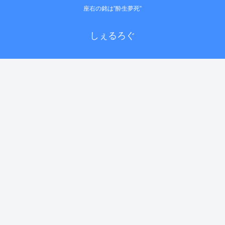
座右の銘は”酔生夢死”
しぇるろぐ