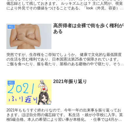
備忘録として残しておきます。 ルッキズムとは？ 主に人間が、視覚
により外見でその価値をつけることである。「look（外見、容姿）
+ism（主義）」であり、外見至上主義、美貌差別、...
高所得者は全裸で街を歩く権利が
雑記
ある
突然ですが、生存権をご存知でしょうか。 健康で文化的な最低限度
の生活を営む権利であり、日本国憲法第25条で保障されています。
ご飯を食べたり、服を着たり、屋根のある建物の中で寝たり。そうい
った権利は全国民に保障されているのです。 生存権を保...
2021年振り返り
雑記
2021年ももうすぐ終わりなので、今年一年の出来事を振り返ってお
きます。ほぼ自分用の備忘録です。 私生活 ・娘が小学校に入学。英
検5級合格。本人の希望により習い事が本格化。 ・仕事では4月から
新しいプロジェクトを任されて一苦労。 ・ずっとテ...