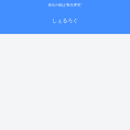
座右の銘は”酔生夢死”
しぇるろぐ