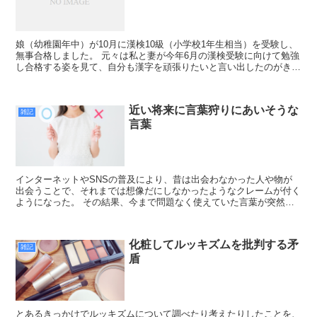
娘（幼稚園年中）が10月に漢検10級（小学校1年生相当）を受験し、
無事合格しました。 元々は私と妻が今年6月の漢検受験に向けて勉強
し合格する姿を見て、自分も漢字を頑張りたいと言い出したのがきっ
かけ。 昔から文字や言葉に興味があったため、年少...
近い将来に言葉狩りにあいそうな
雑記
言葉
インターネットやSNSの普及により、昔は出会わなかった人や物が
出会うことで、それまでは想像だにしなかったようなクレームが付く
ようになった。 その結果、今まで問題なく使えていた言葉が突然使
えなる「言葉狩り」が起こることが増えた。 例えば IT...
化粧してルッキズムを批判する矛
雑記
盾
とあるきっかけでルッキズムについて調べたり考えたりしたことを、