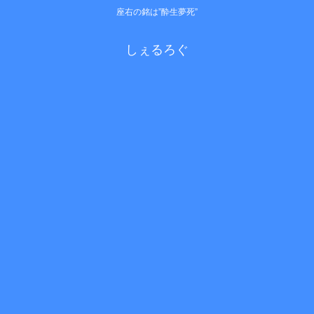
座右の銘は”酔生夢死”
しぇるろぐ