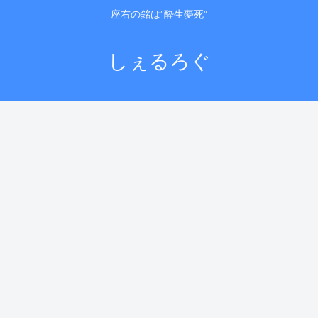
座右の銘は”酔生夢死”
しぇるろぐ