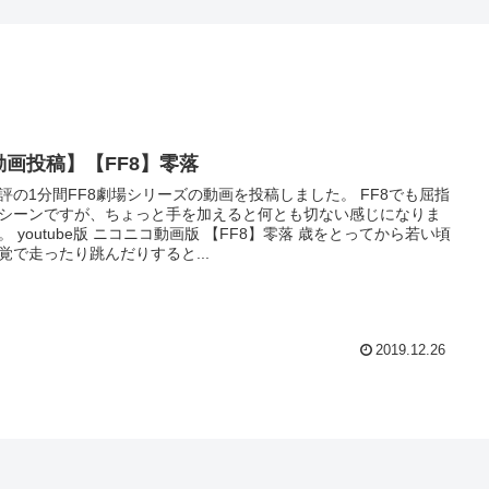
動画投稿】【FF8】零落
評の1分間FF8劇場シリーズの動画を投稿しました。 FF8でも屈指
シーンですが、ちょっと手を加えると何とも切ない感じになりま
。 youtube版 ニコニコ動画版 【FF8】零落 歳をとってから若い頃
覚で走ったり跳んだりすると...
2019.12.26