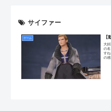
サイファー
【
ゲーム
大好
の名
すね
の感