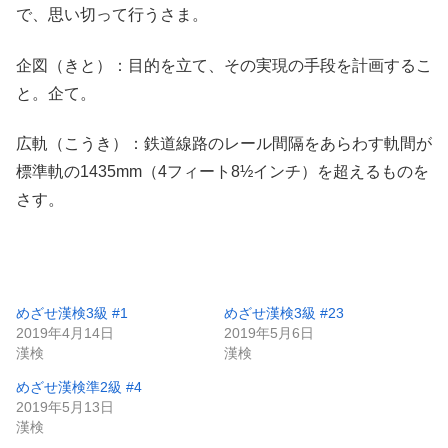
で、思い切って行うさま。
企図（きと）：目的を立て、その実現の手段を計画するこ
と。企て。
広軌（こうき）：鉄道線路のレール間隔をあらわす軌間が
標準軌の1435mm（4フィート8½インチ）を超えるものを
さす。
めざせ漢検3級 #1
めざせ漢検3級 #23
2019年4月14日
2019年5月6日
漢検
漢検
めざせ漢検準2級 #4
2019年5月13日
漢検