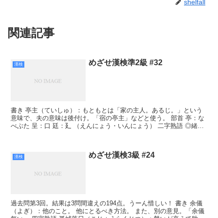
shelfall
関連記事
めざせ漢検準2級 #32
漢検
書き 亭主（ていしゅ）：もともとは「家の主人。あるじ。」という
意味で、夫の意味は後付け。「宿の亭主」などと使う。 部首 亭：な
べぶた 呈：口 廷：廴 （えんにょう・いんにょう） 二字熟語 ◎緒戦
（しょせん）：戦争が始まったばかりのころの戦闘...
めざせ漢検3級 #24
漢検
過去問第3回。結果は3問間違えの194点。うーん惜しい！ 書き 余儀
（よぎ）：他のこと。 他にとるべき方法。 また、別の意見。「余儀