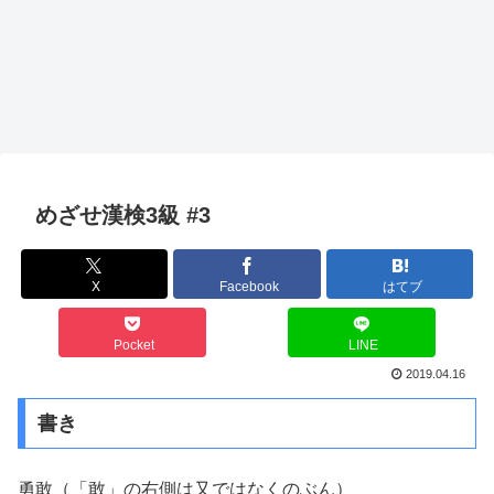
めざせ漢検3級 #3
X
Facebook
はてブ
Pocket
LINE
2019.04.16
書き
勇敢（「敢」の右側は又ではなくのぶん）