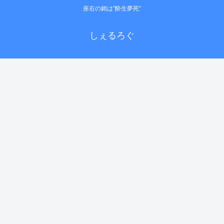
座右の銘は”酔生夢死”
しぇるろぐ