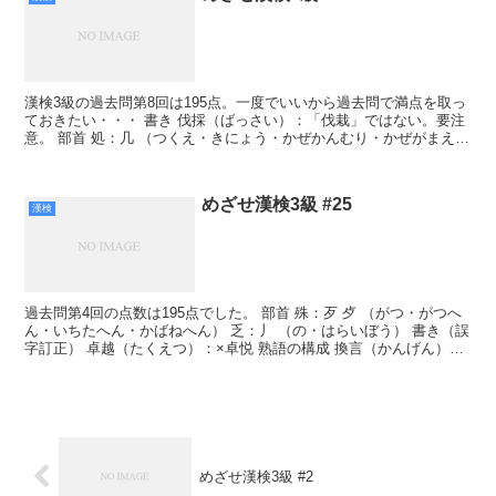
漢検3級の過去問第8回は195点。一度でいいから過去問で満点を取っ
ておきたい・・・ 書き 伐採（ばっさい）：「伐栽」ではない。要注
意。 部首 処：几 （つくえ・きにょう・かぜかんむり・かぜがまえ）
戦：戈 （ほこづくり・ほこがまえ・ほこ・か...
めざせ漢検3級 #25
漢検
過去問第4回の点数は195点でした。 部首 殊：歹 歺 （がつ・がつへ
ん・いちたへん・かばねへん） 乏：丿 （の・はらいぼう） 書き（誤
字訂正） 卓越（たくえつ）：×卓悦 熟語の構成 換言（かんげん）：
エ（下の字が上の字の目的語・補語になっ...
めざせ漢検3級 #2