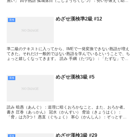
無い」 四字熟語 孤城落日（こじょうらくじつ）：勢いが衰えて助け
もなく心細いさま。 孤立して援軍のない城が、...
めざせ漢検準2級 #12
漢検
準二級のテキストに入ってから、IMEで一発変換できない熟語が増え
てきた。それだけ一般的ではない熟語を学んでいるということで、ち
ょっと嬉しくなってきます。 読み 手綱（たづな）：「たずな」では
なく「たづな」なので注意。「綱」は「つな」だからね...
めざせ漢検3級 #5
漢検
読み 暗愚（あんぐ）：道理に暗くおろかなこと。また、おろか者。
書き 圧巻（あっかん） 冠水（かんすい） 脅迫（きょうはく）：
「脅」は力3つ！ 愚直（ぐちょく） 寒心（かんしん）：ぞっとす
る。「寒心に堪えない： 不安がる・恐怖を感じる」 契...
めざせ漢検3級 #29
漢検