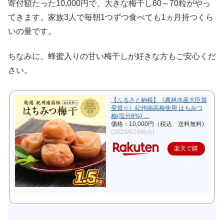
寄付額たった10,000円で、大きな梅干し60～70粒がやっ
てきます。家族3人で毎朝1つずつ食べても1ヵ月持つくら
いの量です。
ちなみに、蜂蜜入りの甘い梅干しが好きな方もご安心くだ
さい。
【ふるさと納税】《農林水産大臣賞
受賞☆》紀州南高梅使用 はちみつ
梅(塩分8%) …
価格：10,000円（税込、送料無料)
(2023/6/28時点)
楽天で購
入