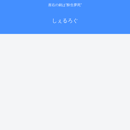
座右の銘は”酔生夢死”
しぇるろぐ