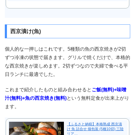
西京漬け(魚)
個人的な一押しはこれです。5種類の魚の西京焼きが2切
ずつ冷凍の状態で届きます。グリルで焼くだけで、本格的
な西京焼きが楽しめます。2切ずつなので夫婦で食べる平
日ランチに最適でした。
これまで紹介したものと組み合わせると
ご飯(無料)+味噌
汁(無料)+魚の西京焼き(無料)
という無料定食が出来上がり
ます。
【ふるさと納税】本格熟成 西京漬
け 魚 詰合せ 個包装 (5種10切) 三陸
リア…