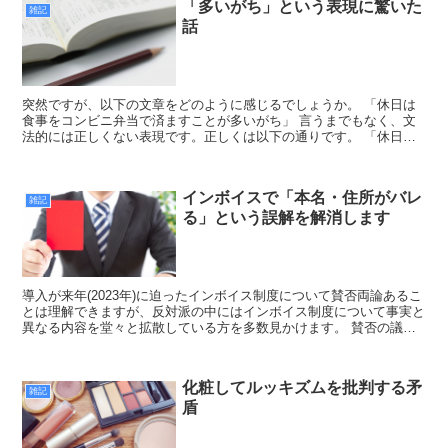
「多いがち」という表現に驚いた
雑記
話
突然ですが、以下の文章をどのように感じるでしょうか。 「休日は
食事をコンビニ弁当で済ますことが多いがち」 言うまでもなく、文
法的には正しくない表現です。正しくは以下の通りです。 「休日は
食事をコンビニ弁当で済ますことが多くなりがち」 「がち...
インボイスで「本名・住所がバレ
雑記
る」という誤解を解消します
導入が来年(2023年)に迫ったインボイス制度について賛否両論あるこ
とは理解できますが、反対派の中にはインボイス制度について事実と
異なる内容を堂々と拡散している方を多数見かけます。 賛否の議論
には、制度の正しい理解が前提となります。 そこで...
化粧してルッキズムを批判する矛
雑記
盾