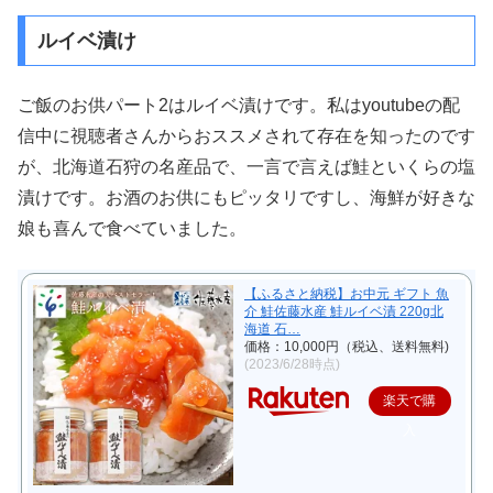
ルイベ漬け
ご飯のお供パート2はルイベ漬けです。私はyoutubeの配
信中に視聴者さんからおススメされて存在を知ったのです
が、北海道石狩の名産品で、一言で言えば鮭といくらの塩
漬けです。お酒のお供にもピッタリですし、海鮮が好きな
娘も喜んで食べていました。
【ふるさと納税】お中元 ギフト 魚
介 鮭佐藤水産 鮭ルイベ漬 220g北
海道 石…
価格：10,000円（税込、送料無料)
(2023/6/28時点)
楽天で購
入