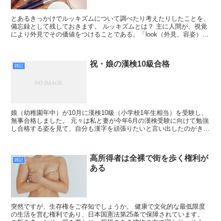
とあるきっかけでルッキズムについて調べたり考えたりしたことを、
備忘録として残しておきます。 ルッキズムとは？ 主に人間が、視覚
により外見でその価値をつけることである。「look（外見、容姿）
+ism（主義）」であり、外見至上主義、美貌差別、...
祝・娘の漢検10級合格
雑記
娘（幼稚園年中）が10月に漢検10級（小学校1年生相当）を受験し、
無事合格しました。 元々は私と妻が今年6月の漢検受験に向けて勉強
し合格する姿を見て、自分も漢字を頑張りたいと言い出したのがきっ
かけ。 昔から文字や言葉に興味があったため、年少...
高所得者は全裸で街を歩く権利が
雑記
ある
突然ですが、生存権をご存知でしょうか。 健康で文化的な最低限度
の生活を営む権利であり、日本国憲法第25条で保障されています。