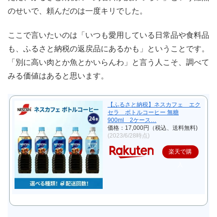
のせいで、頼んだのは一度キリでした。
ここで言いたいのは「いつも愛用している日常品や食料品
も、ふるさと納税の返戻品にあるかも」ということです。
「別に高い肉とか魚とかいらんわ」と言う人こそ、調べて
みる価値はあると思います。
【ふるさと納税】ネスカフェ エク
セラ ボトルコーヒー 無糖
900ml 2ケース…
価格：17,000円（税込、送料無料)
(2023/6/28時点)
楽天で購
入