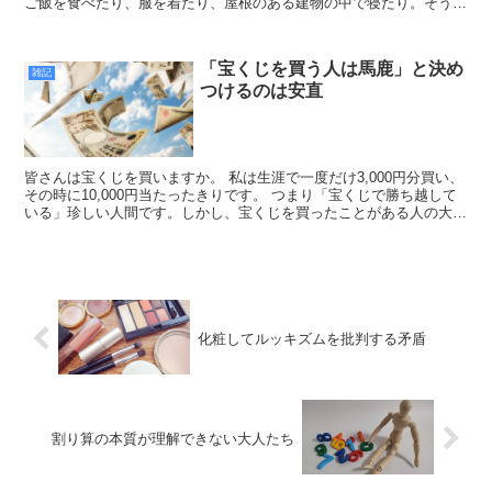
ご飯を食べたり、服を着たり、屋根のある建物の中で寝たり。そうい
った権利は全国民に保障されているのです。 生存権を保...
「宝くじを買う人は馬鹿」と決め
雑記
つけるのは安直
皆さんは宝くじを買いますか。 私は生涯で一度だけ3,000円分買い、
その時に10,000円当たったきりです。 つまり「宝くじで勝ち越して
いる」珍しい人間です。しかし、宝くじを買ったことがある人の大半
は負け越しているでしょう。宝くじの期待値は...
化粧してルッキズムを批判する矛盾
割り算の本質が理解できない大人たち