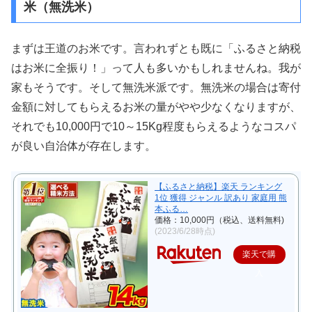
米（無洗米）
まずは王道のお米です。言われずとも既に「ふるさと納税
はお米に全振り！」って人も多いかもしれませんね。我が
家もそうです。そして無洗米派です。無洗米の場合は寄付
金額に対してもらえるお米の量がやや少なくなりますが、
それでも10,000円で10～15Kg程度もらえるようなコスパ
が良い自治体が存在します。
【ふるさと納税】楽天 ランキング
1位 獲得 ジャンル 訳あり 家庭用 熊
本ふる…
価格：10,000円（税込、送料無料)
(2023/6/28時点)
楽天で購
入