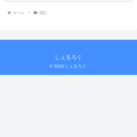
ホーム
雑記
しぇるろぐ
© 2019 しぇるろぐ.