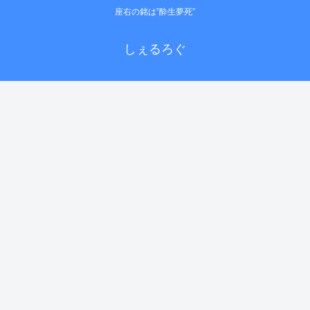
座右の銘は”酔生夢死”
しぇるろぐ