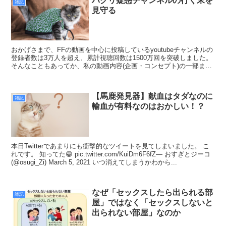
パクリ疑惑チャンネルの行く末を
雑記
見守る
おかげさまで、FFの動画を中心に投稿しているyoutubeチャンネルの
登録者数は3万人を超え、累計視聴回数は1500万回を突破しました。
そんなこともあってか、私の動画内容(企画・コンセプト)の一部また
は全部を、ほぼそのまま盗用した動画を投...
【馬鹿発見器】献血はタダなのに
雑記
輸血が有料なのはおかしい！？
本日Twitterであまりにも衝撃的なツイートを見てしまいました。 こ
れです。 知ってた😁 pic.twitter.com/KuiDm6F6fZ— おすぎとジーコ
(@osugi_Zi) March 5, 2021 いつ消えてしまうかわから...
なぜ「セックスしたら出られる部
雑記
屋」ではなく「セックスしないと
出られない部屋」なのか