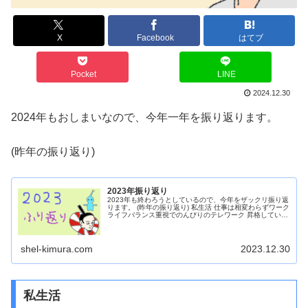
X
Facebook
はてブ
Pocket
LINE
2024.12.30
2024年もおしまいなので、今年一年を振り返ります。
(昨年の振り返り)
2023年振り返り
2023年も終わろうとしているので、今年をザックリ振り返
ります。 (昨年の振り返り) 私生活 仕事は相変わらずワーク
ライフバランス重視でのんびりのテレワーク 昇格していよ
いよ管理職にリーチ、このまま上がるべきか悩む 家庭は至
って平和 猫と娘...
shel-kimura.com
2023.12.30
私生活