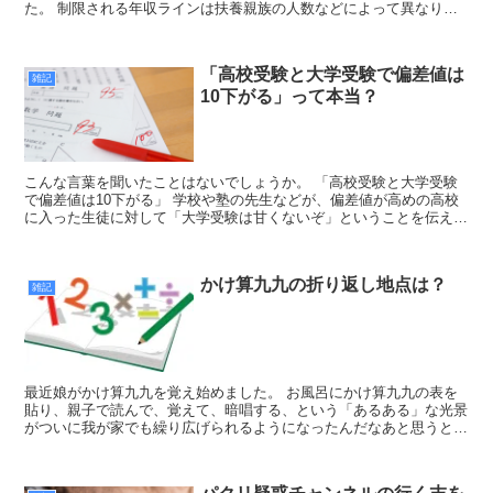
た。 制限される年収ラインは扶養親族の人数などによって異なりま
すが、例えば配偶者と中学生以下の子ども二人を扶養している...
「高校受験と大学受験で偏差値は
雑記
10下がる」って本当？
こんな言葉を聞いたことはないでしょうか。 「高校受験と大学受験
で偏差値は10下がる」 学校や塾の先生などが、偏差値が高めの高校
に入った生徒に対して「大学受験は甘くないぞ」ということを伝える
際に、脅しのニュアンスを込めて使われることが多いセリ...
かけ算九九の折り返し地点は？
雑記
最近娘がかけ算九九を覚え始めました。 お風呂にかけ算九九の表を
貼り、親子で読んで、覚えて、暗唱する、という「あるある」な光景
がついに我が家でも繰り広げられるようになったんだなあと思うと、
なんだか感慨無量です。 かけ算九九の覚え方（我が家編）...