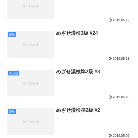
2019.05.12
めざせ漢検3級 #24
漢検
2019.05.11
めざせ漢検準2級 #3
未分類
2019.05.10
めざせ漢検準2級 #2
漢検
2019.05.09