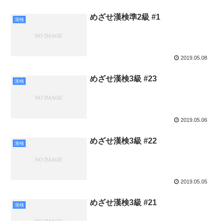
めざせ漢検準2級 #1
漢検
2019.05.08
めざせ漢検3級 #23
漢検
2019.05.06
めざせ漢検3級 #22
漢検
2019.05.05
めざせ漢検3級 #21
漢検