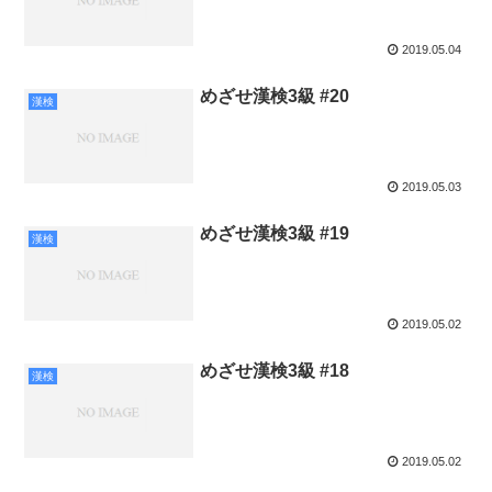
2019.05.04
めざせ漢検3級 #20
漢検
2019.05.03
めざせ漢検3級 #19
漢検
2019.05.02
めざせ漢検3級 #18
漢検
2019.05.02